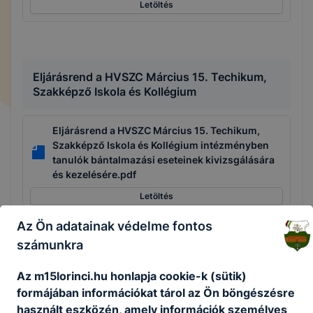
Letöltés
Eljárásrend a HVSZC Március 15. Techikum,
Szakképző Iskola és Kollégium
Eljárásrend a HVSZC Március 15. Techikum,
Szakképző Iskola és Kollégium intézményben
tanulók bántalmazási eseteinek kivizsgálására
és kezelésére.pdf
Letöltés
Az Ön adatainak védelme fontos
számunkra
Beiratkozás
Az m15lorinci.hu honlapja cookie-k (sütik)
formájában információkat tárol az Ön böngészésre
Felhasználói útmutató - Beiratkozás
használt eszközén, amely információk személyes