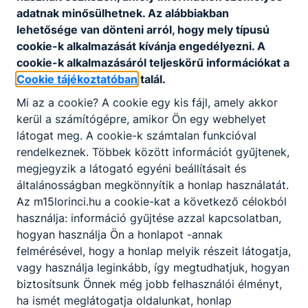
Szakképzési Centrum részeként vagy egyéb
adatnak minősülhetnek. Az alábbiakban
fenntartásban működő középfokú
lehetősége van dönteni arról, hogy mely típusú
intézménybe.pdf
cookie-k alkalmazását kívánja engedélyezni. A
Letöltés
cookie-k alkalmazásáról teljeskörű információkat a
Cookie tájékoztatóban
talál.
Mi az a cookie? A cookie egy kis fájl, amely akkor
kerül a számítógépre, amikor Ön egy webhelyet
Közösségi szolgálat
látogat meg. A cookie-k számtalan funkcióval
rendelkeznek. Többek között információt gyűjtenek,
megjegyzik a látogató egyéni beállításait és
Együttműködési megállapodás.doc
általánosságban megkönnyítik a honlap használatát.
Letöltés
Az m15lorinci.hu a cookie-kat a következő célokból
használja: információ gyűjtése azzal kapcsolatban,
Közösségi napló.docx
hogyan használja Ön a honlapot -annak
Letöltés
felmérésével, hogy a honlap melyik részeit látogatja,
vagy használja leginkább, így megtudhatjuk, hogyan
Partnerszervezetek listája.docx
biztosítsunk Önnek még jobb felhasználói élményt,
Letöltés
ha ismét meglátogatja oldalunkat, honlap