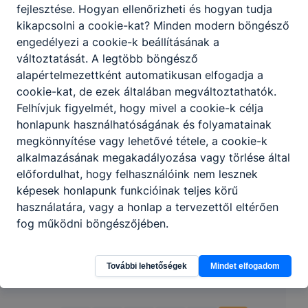
fejlesztése. Hogyan ellenőrizheti és hogyan tudja
Tájékoztató a közösségi szolgálatról.docx
kikapcsolni a cookie-kat? Minden modern böngésző
engedélyezi a cookie-k beállításának a
Letöltés
változtatását. A legtöbb böngésző
alapértelmezettként automatikusan elfogadja a
cookie-kat, de ezek általában megváltoztathatók.
Felhívjuk figyelmét, hogy mivel a cookie-k célja
honlapunk használhatóságának és folyamatainak
megkönnyítése vagy lehetővé tétele, a cookie-k
Partnereink
alkalmazásának megakadályozása vagy törlése által
előfordulhat, hogy felhasználóink nem lesznek
képesek honlapunk funkcióinak teljes körű
használatára, vagy a honlap a tervezettől eltérően
fog működni böngészőjében.
További lehetőségek
Mindet elfogadom