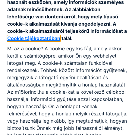
használt eszközén, amely információk személyes
A
adatnak minősülhetnek. Az alábbiakban
szakké
lehetősége van dönteni arról, hogy mely típusú
pzési
cookie-k alkalmazását kívánja engedélyezni. A
ösztön
cookie-k alkalmazásáról teljeskörű információkat a
díj
Cookie tájékoztatóban
talál.
minden
szakké
Mi az a cookie? A cookie egy kis fájl, amely akkor
pzésbe
kerül a számítógépre, amikor Ön egy webhelyet
n
látogat meg. A cookie-k számtalan funkcióval
tanulón
rendelkeznek. Többek között információt gyűjtenek,
ak jár,
megjegyzik a látogató egyéni beállításait és
aki az
általánosságban megkönnyítik a honlap használatát.
igényb
Az m15lorinci.hu a cookie-kat a következő célokból
evétel
használja: információ gyűjtése azzal kapcsolatban,
alábbia
hogyan használja Ön a honlapot -annak
kban
felmérésével, hogy a honlap melyik részeit látogatja,
felsorol
vagy használja leginkább, így megtudhatjuk, hogyan
t
biztosítsunk Önnek még jobb felhasználói élményt,
feltétel