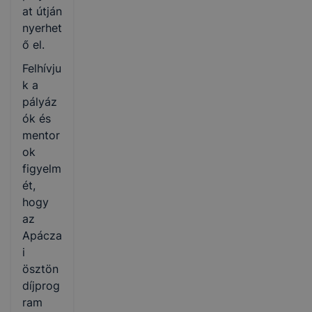
at útján
nyerhet
ő el.
Felhívju
k a
pályáz
ók és
mentor
ok
figyelm
ét,
hogy
az
Apácza
i
ösztön
díjprog
ram