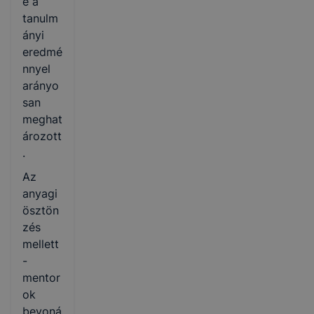
e a
tanulm
ányi
eredmé
nnyel
arányo
san
meghat
ározott
.
Az
anyagi
ösztön
zés
mellett
-
mentor
ok
bevoná