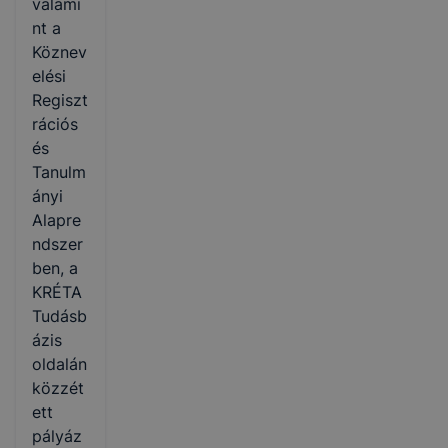
valami
nt a
Köznev
elési
Regiszt
rációs
és
Tanulm
ányi
Alapre
ndszer
ben, a
KRÉTA
Tudásb
ázis
oldalán
közzét
ett
pályáz