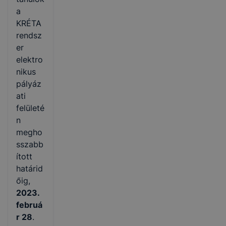
a
KRÉTA
rendsz
er
elektro
nikus
pályáz
ati
felületé
n
megho
sszabb
ított
határid
őig,
2023.
februá
r 28
.