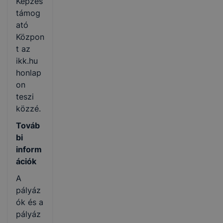
Képzés
támog
ató
Közpon
t az
ikk.hu
honlap
on
teszi
közzé.
Továb
bi
inform
ációk
A
pályáz
ók és a
pályáz