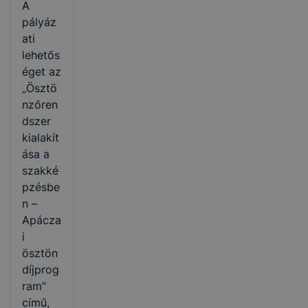
A
pályáz
ati
lehetős
éget az
„Ösztö
nzőren
dszer
kialakít
ása a
szakké
pzésbe
n –
Apácza
i
ösztön
díjprog
ram”
című,