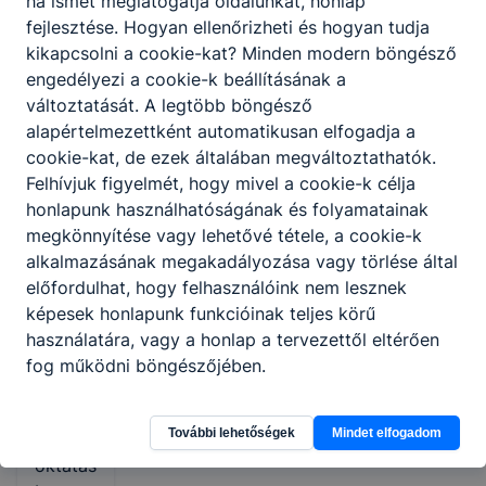
ha ismét meglátogatja oldalunkat, honlap
einek
fejlesztése. Hogyan ellenőrizheti és hogyan tudja
megfel
kikapcsolni a cookie-kat? Minden modern böngésző
el. Az
engedélyezi a cookie-k beállításának a
ágazati
változtatását. A legtöbb böngésző
alapokt
alapértelmezettként automatikusan elfogadja a
atásba
cookie-kat, de ezek általában megváltoztathatók.
n a
Felhívjuk figyelmét, hogy mivel a cookie-k célja
tanulók
honlapunk használhatóságának és folyamatainak
fix
megkönnyítése vagy lehetővé tétele, a cookie-k
összeg
alkalmazásának megakadályozása vagy törlése által
ű
előfordulhat, hogy felhasználóink nem lesznek
ösztön
képesek honlapunk funkcióinak teljes körű
díjra
használatára, vagy a honlap a tervezettől eltérően
jogosul
fog működni böngészőjében.
tak. A
szakirá
További lehetőségek
Mindet elfogadom
nyú
oktatás