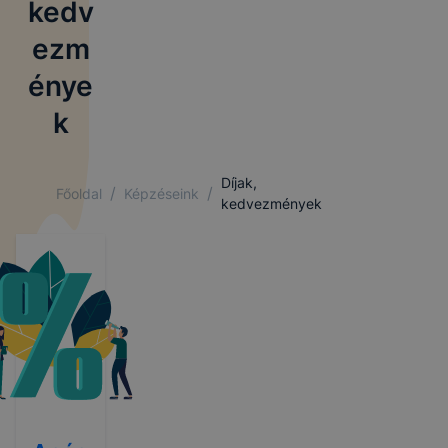
kedv
ezm
énye
k
Díjak,
/
/
Főoldal
Képzéseink
kedvezmények