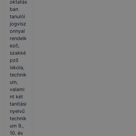
oktatás
ban
tanulói
jogvisz
onnyal
rendelk
ező,
szakké
pző
iskola,
technik
um,
valami
nt két
tanítási
nyelvű
technik
um 9.,
10. és