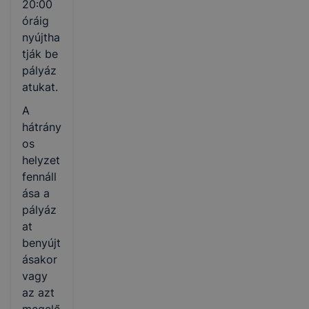
20:00
óráig
nyújtha
tják be
pályáz
atukat.
A
hátrány
os
helyzet
fennáll
ása a
pályáz
at
benyújt
ásakor
vagy
az azt