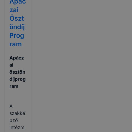
Apác
zai
Öszt
öndíj
Prog
ram
Apácz
ai
ösztön
díjprog
ram
A
szakké
pző
intézm