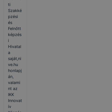
ti
Szakké
pzési
és
Felnőtt
képzés
i
Hivatal
a
saját,ni
ve.hu
honlapj
án,
valami
nt az
IKK
Innovat
ív