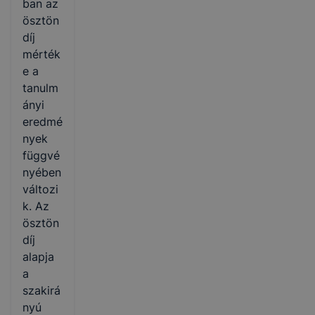
ban az
ösztön
díj
mérték
e a
tanulm
ányi
eredmé
nyek
függvé
nyében
változi
k. Az
ösztön
díj
alapja
a
szakirá
nyú