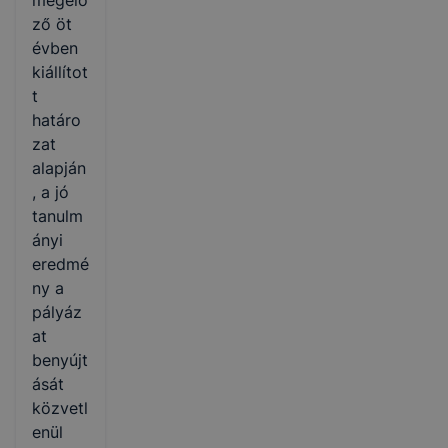
megelő
ző öt
évben
kiállítot
t
határo
zat
alapján
, a jó
tanulm
ányi
eredmé
ny a
pályáz
at
benyújt
ását
közvetl
enül