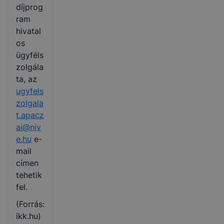
díjprog
ram
hivatal
os
ügyféls
zolgála
ta, az
ugyfels
zolgala
t.apacz
ai@niv
e.hu
e-
mail
címen
tehetik
fel.
(Forrás:
ikk.hu)