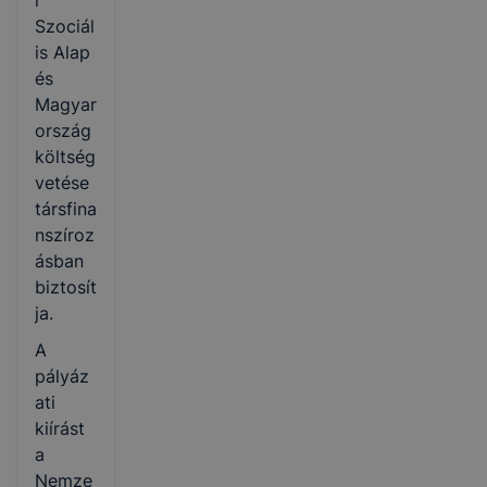
i
Szociál
is Alap
és
Magyar
ország
költség
vetése
társfina
nszíroz
ásban
biztosít
ja.
A
pályáz
ati
kiírást
a
Nemze