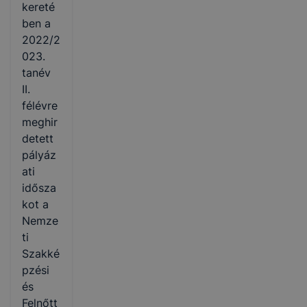
kereté
ben a
2022/2
023.
tanév
II.
félévre
meghir
detett
pályáz
ati
idősza
kot a
Nemze
ti
Szakké
pzési
és
Felnőtt