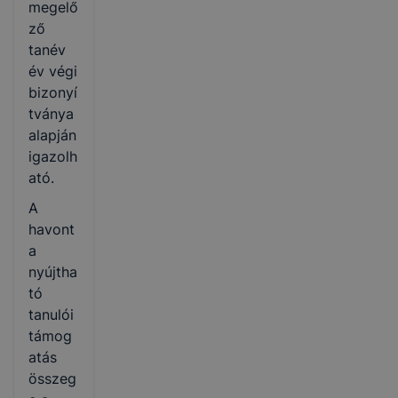
megelő
ző
tanév
év végi
bizonyí
tványa
alapján
igazolh
ató.
A
havont
a
nyújtha
tó
tanulói
támog
atás
összeg