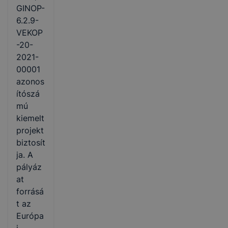
GINOP-
6.2.9-
VEKOP
-20-
2021-
00001
azonos
ítószá
mú
kiemelt
projekt
biztosít
ja. A
pályáz
at
forrásá
t az
Európa