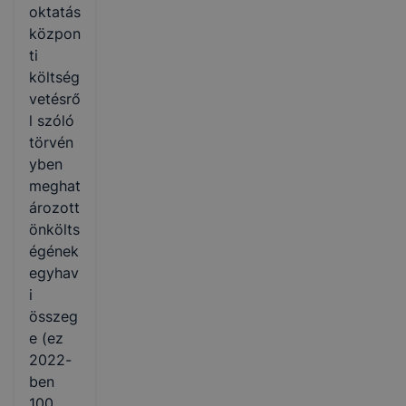
oktatás
közpon
ti
költség
vetésrő
l szóló
törvén
yben
meghat
ározott
önkölts
égének
egyhav
i
összeg
e (ez
2022-
ben
100