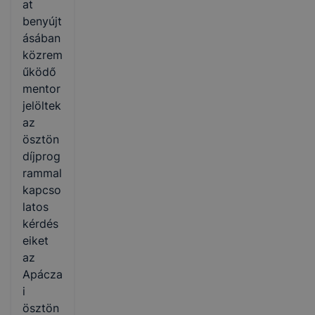
at
benyújt
ásában
közrem
űködő
mentor
jelöltek
az
ösztön
díjprog
rammal
kapcso
latos
kérdés
eiket
az
Apácza
i
ösztön