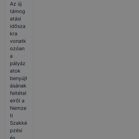
Az új
támog
atási
idősza
kra
vonatk
ozóan
a
pályáz
atok
benyújt
ásának
feltétel
eiről a
Nemze
ti
Szakké
pzési
és