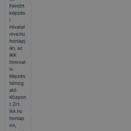
Felnőtt
képzés
i
Hivatal
nive.hu
honlapj
án, az
IKK
Innovat
ív
Képzés
támog
ató
Közpon
t Zrt.
ikk.hu
honlap
on,