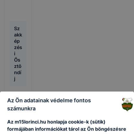
Sz
akk
ép
zés
i
Ös
ztö
ndí
j
Szakké
Az Ön adatainak védelme fontos
pzési
számunkra
ösztön
díj
Az m15lorinci.hu honlapja cookie-k (sütik)
formájában információkat tárol az Ön böngészésre