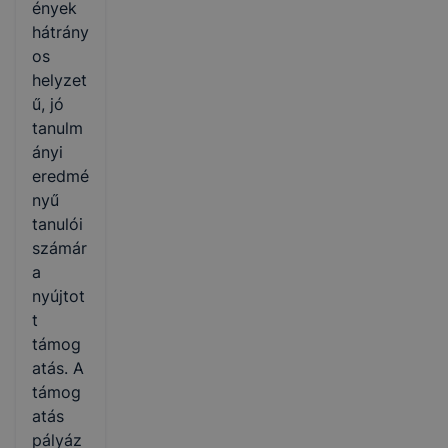
ények
hátrány
os
helyzet
ű, jó
tanulm
ányi
eredmé
nyű
tanulói
számár
a
nyújtot
t
támog
atás. A
támog
atás
pályáz