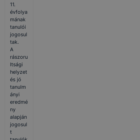
11.
évfolya
mának
tanulói
jogosul
tak.
A
rászoru
ltsági
helyzet
és jó
tanulm
ányi
eredmé
ny
alapján
jogosul
t
tanulók